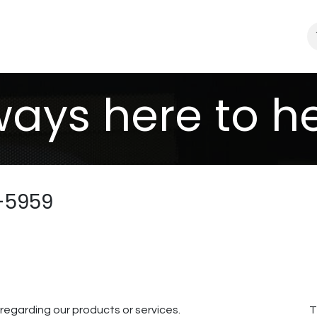
About Us
Blogue
ays here to he
-5959
​
egarding our products or services.
T