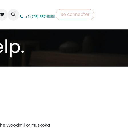
Se connecter
+1 (705) 687-5959
lp.
he Woodmill of Muskoka